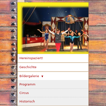
Hereinspaziert!
Geschichte
Bildergalerie
Programm
Circus
Historisch